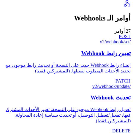
أوامر الـ Webhooks
27
أوامر
POST
/v2/webhook/set
تعيين رابط Webhook
إنشاء رابط Webhook جديد على النسخة أو تحديث رابط موجود، مع
تحديد الأحداث المطلوب تفعيلها. (للمشتركين فقط)
PATCH
/v2/webhook/update
تحديث Webhook
تعديل رابط Webhook موجود على النسخة: تغيير الأحداث المشترك
فيها، تفعيل/تعطيل التوصيل، أو تحديث سياسة إعادة المحاولة.
(للمشتركين فقط)
DELETE