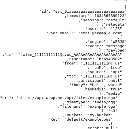
{
الدردشات الفردية (@c.us)
: محادثات خاصة بين شخصين.
,
"
id
"
: 
"
evt_01aaaaaaaaaaaaaaaaaaaaaaaa
"
الدردشات الجماعية (@g.us)
: محادثات جماعية، وهنا يصبح
,
timestamp
"
: 
1634567890123
"
حقل [
] حاسماً لتحديد الفرد الذي أرسل الرسالة داخل
author
,
"
session
"
: 
"
default
"
المجموعة.
{
: 
"
metadata
"
,
"
user.id
"
: 
"
123
"
القنوات (@newsletter)
: رسائل من القنوات العامة أو
"
user.email
"
: 
"
email@example.com
"
النشرات الإخبارية.
,
}
,
"
engine
"
: 
"
WEBJS
"
,
"
event
"
: 
"
message
"
{
: 
"
payload
"
🚀 حالات الاستخدام الاستراتيجي
,
"
id
"
: 
"
false_11111111111@c.us_AAAAAAAAAAAAAAAAAAAA
"
,
timestamp
"
: 
1666943582
"
,
"
from
"
: 
"
11111111111@c.us
"
1. الفرز المعزز بالذكاء الاصطناعي
,
fromMe
"
: 
true
"
,
"
source
"
: 
"
api
"
,
"
to
"
: 
"
11111111111@c.us
"
بمجرد وصول الرسالة، يمكن لنظامك تحليل المحتوى (Sentiment
,
participant
"
: 
null
"
Analysis). إذا تم رصد "إحباط شديد" من العميل، يمكن للنظام
,
"
body
"
: 
"
Hello, world!
"
تخطي البوت وتنبيه وكيل بشري رفيع المستوى فوراً.
,
hasMedia
"
: 
true
"
{
: 
"
media
"
"
url
"
: 
"
https://api.wawp.net/api/files/example.oga
"
2. مسار الأدلة البصرية
,
"
mimetype
"
: 
"
audio/ogg
"
,
"
filename
"
: 
"
example.oga
"
عندما تكون قيمة
هي
، يتحول التفاعل إلى "إثبات
{
: 
"
s3
"
true
hasMedia
,
"
Bucket
"
: 
"
my-bucket
"
بصري". يوفر ويب هوك Wawp رابطاً مؤقتاً للوسائط. يمكن لنظامك
"
Key
"
: 
"
default/example.oga
"
تحميلها وتنسيقها فوراً وتضمينها في تذكرة الدعم الفني، مما يوفر
,
}
سياقاً بصرياً فورياً للوكيل البشري.
error
"
: 
null
"