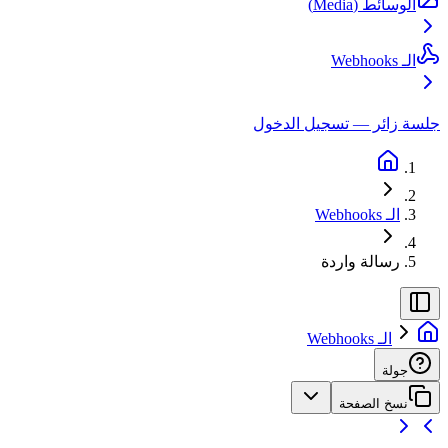
الوسائط (Media)
الـ Webhooks
جلسة زائر — تسجيل الدخول
الـ Webhooks
رسالة واردة
الـ Webhooks
جولة
نسخ الصفحة