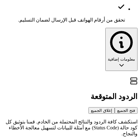
تحقق من أرقام الهواتف قبل الإرسال لضمان التسليم.
معلومات إضافية
الوحدة الذرية للمحادثة: تحليل عميق لويب
هوك الرسائل
الردود المتوقعة
في هندسة أي تطبيق محادثة، تعد
الرسالة الواردة
هي الوحدة
الأساسية للقيمة. فهي الإشارة الرئيسية التي تطلق سير عمل
فتح الجميع
إغلاق الجميع
الأعمال، وتفعل الذكاء الاصطناعي، وتقود تفاعل العملاء. يعد ويب
استكشف كافة الردود والنتائج المحتملة من الخادم. قمنا بتوثيق كل
هوك [
] الحدث الأكثر أهمية وتكراراً في منصة Wawp، حيث
message
كود حالة (Status Code) مع أمثلة للبيانات لتسهيل معالجة الأخطاء
يعمل كجسر في الوقت الفعلي بين نية المستخدم واستجابة نظامك.
والنجاح.