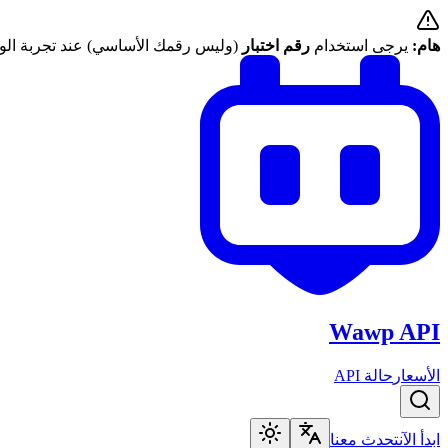
هام:
يرجى استخدام
رقم اختبار
(وليس رقمك الأساسي) عند تجربة الوا
Wawp API
الأسعار
حالة API
ابدأ الآن
تحدث معنا