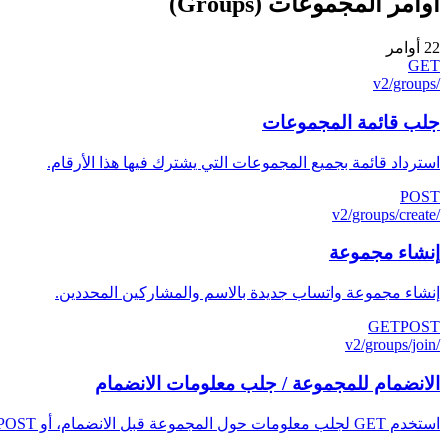
أوامر المجموعات (Groups)
22
أوامر
GET
/v2/groups
جلب قائمة المجموعات
استرداد قائمة بجميع المجموعات التي يشترك فيها هذا الأرقام.
POST
/v2/groups/create
إنشاء مجموعة
إنشاء مجموعة واتساب جديدة بالاسم والمشاركين المحددين.
GET
POST
/v2/groups/join
الانضمام للمجموعة / جلب معلومات الانضمام
استخدم GET لجلب معلومات حول المجموعة قبل الانضمام، أو POST للانضمام إليها. يقبل كلاً من أكواد الدعوة المباشرة وروابط مجموعات واتساب الكاملة.