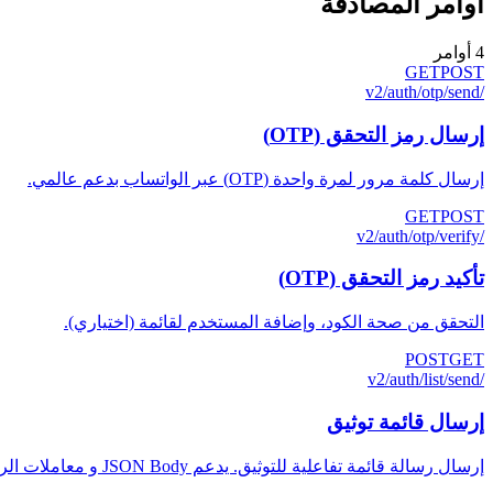
أوامر المصادقة
4
أوامر
GET
POST
/v2/auth/otp/send
إرسال رمز التحقق (OTP)
إرسال كلمة مرور لمرة واحدة (OTP) عبر الواتساب بدعم عالمي.
GET
POST
/v2/auth/otp/verify
تأكيد رمز التحقق (OTP)
التحقق من صحة الكود، وإضافة المستخدم لقائمة (اختياري).
POST
GET
/v2/auth/list/send
إرسال قائمة توثيق
إرسال رسالة قائمة تفاعلية للتوثيق. يدعم JSON Body و معاملات الرابط والترويسات.