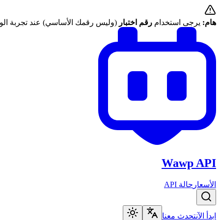
هام:
يرجى استخدام
رقم اختبار
(وليس رقمك الأساسي) عند تجربة الوا
Wawp API
الأسعار
حالة API
ابدأ الآن
تحدث معنا