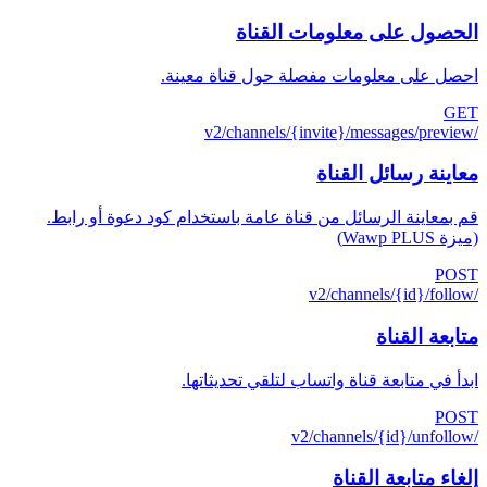
الحصول على معلومات القناة
احصل على معلومات مفصلة حول قناة معينة.
GET
/v2/channels/{invite}/messages/preview
معاينة رسائل القناة
قم بمعاينة الرسائل من قناة عامة باستخدام كود دعوة أو رابط.
(ميزة Wawp PLUS)
POST
/v2/channels/{id}/follow
متابعة القناة
ابدأ في متابعة قناة واتساب لتلقي تحديثاتها.
POST
/v2/channels/{id}/unfollow
إلغاء متابعة القناة