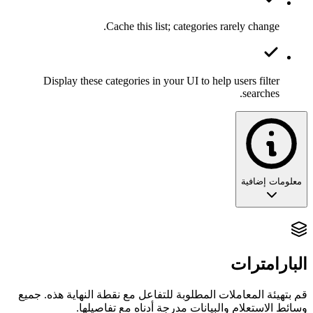
Cache this list; categories rarely change.
Display these categories in your UI to help users filter
searches.
معلومات إضافية
مفاتيح التصفية: فئات القنوات
تعيد نقطة النهاية
البارامترات
القائمة
/v2/channels/search/categories
الرسمية لمرشحات المواضيع التي يدعمها دليل واتساب.
قم بتهيئة المعاملات المطلوبة للتفاعل مع نقطة النهاية هذه. جميع
وسائط الاستعلام والبيانات مدرجة أدناه مع تفاصيلها.