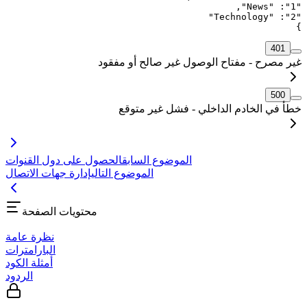
,
"
News
"
: 
"
1
"
"
Technology
"
: 
"
2
"
}
401
غير مصرح - مفتاح الوصول غير صالح أو مفقود
500
خطأ في الخادم الداخلي - فشل غير متوقع
الموضوع السابق
الحصول على دول القنوات
الموضوع التالي
إدارة جهات الاتصال
محتويات الصفحة
نظرة عامة
البارامترات
أمثلة الكود
الردود