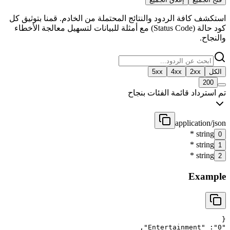
استكشف كافة الردود والنتائج المحتملة من الخادم. قمنا بتوثيق كل
كود حالة (Status Code) مع أمثلة للبيانات لتسهيل معالجة الأخطاء
والنجاح.
الكل
2xx
4xx
5xx
200
تم استرداد قائمة الفئات بنجاح
application/json
*
string
0
*
string
1
*
string
2
Example
{
,
"
Entertainment
"
: 
"
0
"