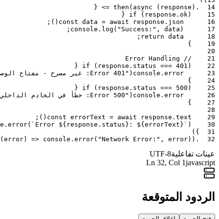
{
=>
then
(
async
(
response
)
.
14
{
if
(
response
.
ok
)
15
;
)
(
const
data
=
await
response
.
json
16
;
console
.
log
(
"Success:"
,
data
)
17
;
return
data
18
}
19
20
// Error Handling
21
{
if
(
response
.
status
===
401
)
22
23
error
.
console
(
"Error 401: غير مصرح - مفتاح الوصول غير صالح أو مفقود"
}
24
{
if
(
response
.
status
===
500
)
25
26
error
.
console
(
"Error 500: خطأ في الخادم الداخلي - فشل غير متوقع"
}
27
28
;
)
(
const
errorText
=
await
response
.
text
29
e
.
error
(
`Error ${response.status}: ${errorText}`
)
30
)
}
31
(
error
)
=>
console
.
error
(
"Network Error:"
,
error
)
)
.
32
عينات تفاعلية
UTF-8
Ln
32
, Col 1
javascript
الردود المتوقعة
فتح الجميع
إغلاق الجميع