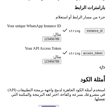
🎯 استراتيجية التنفيذ
بارامترات الرابط
القوائم المنسدلة الديناميكية
جزء من مسار الرابط أو استعلام
لا تضع هذه القيم بشكل ثابت في كود واجهتك الأمامية. قد يضيف
Your unique WhatsApp Instance ID
واتساب فئات جديدة في المستقبل.
instance_id
string
مثال:
أفضل ممارسة
: اجلب هذه القائمة مرة واحدة عند تحميل
التطبيق وقم بملء قائمة التصفية ديناميكياً.
123456789
Your API Access Token
access_token
string
مثال:
123456789
أمثلة الكود
استخدم أمثلة الكود الجاهزة لدمج واجهة برمجة التطبيقات (API)
في مشروعك بسرعة وكفاءة. اختر لغة البرمجة والمكتبة التي
تفضلها.