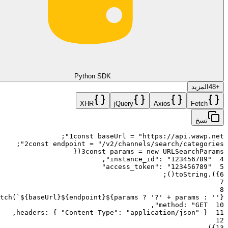
Python SDK
+
48
المزيد
XHR
jQuery
Axios
Fetch
نسخ
;
1
const
baseUrl
=
"https://api.wawp.net"
;
2
const
endpoint
=
"/v2/channels/search/categories"
{
(
3
const
params
=
new
URLSearchParams
,
:
"123456789"
"instance_id"
4
:
"123456789"
"access_token"
5
;
)
(
toString
.
)
}
6
7
8
tch
(
`${baseUrl}${endpoint}${params ? '?' + params : ''}`
,
method
:
"GET"
10
,
headers
:
{
"Content-Type"
:
"application/json"
}
11
12
)
}
13