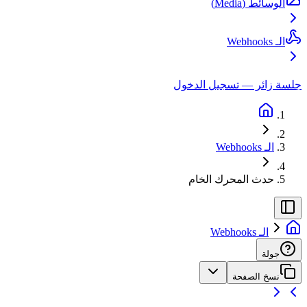
الوسائط (Media)
الـ Webhooks
جلسة زائر — تسجيل الدخول
الـ Webhooks
حدث المحرك الخام
الـ Webhooks
جولة
نسخ الصفحة