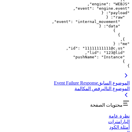
,
"
engine
"
: 
"
WEBJS
"
,
"
event
"
: 
"
engine.event
"
{
: 
"
payload
"
{
: 
"
raw
"
,
"
event
"
: 
"
internal_movement
"
{
: 
"
data
"
}
}
,
}
{
: 
"
me
"
,
"
id
"
: 
"
11111111111@c.us
"
,
"
lid
"
: 
"
123@lid
"
"
pushName
"
: 
"
Instance
"
}
}
الموضوع السابق
Event Failure Response
الموضوع التالي
رفض المكالمة
محتويات الصفحة
نظرة عامة
البارامترات
أمثلة الكود