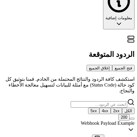
معلومات إضافية
الوصول المباشر للمحرك
الردود المتوقعة
يكشف هذا الحدث الحركات الداخلية للمحرك الأساسي (مثل
).
WEBJS
هو مخصص للمطورين الذين يحتاجون للوصول إلى تفاصيل العمليات
الداخلية التي لا تغطيها الأحداث رفيعة المستوى، مثل تصحيح أخطاء
فتح الجميع
إغلاق الجميع
الاتصال منخفضة المستوى.
استكشف كافة الردود والنتائج المحتملة من الخادم. قمنا بتوثيق كل
كود حالة (Status Code) مع أمثلة للبيانات لتسهيل معالجة الأخطاء
والنجاح.
الكل
2xx
4xx
5xx
200
Webhook Payload Example