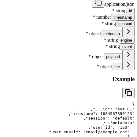
application/json
*
string
id
*
number
timestamp
*
string
session
*
object
metadata
*
string
engine
*
string
event
*
object
payload
*
object
me
Example
{
,
"
id
"
: 
"
evt_01...
"
,
timestamp
"
: 
1634567890123
"
,
"
session
"
: 
"
default
"
{
: 
"
metadata
"
,
"
user.id
"
: 
"
123
"
"
user.email
"
: 
"
email@example.com
"
,
}