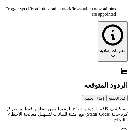
Trigger specific administrative workflows when new admins
are appointed.
معلومات إضافية
تغيير أدوار المشاركين: تتبع ديناميكيات
السلطة
الردود المتوقعة
يعد ويب هوك [
] الأداة الأساسية لمراقبة
group.v2.participants
توزيع الصلاحيات داخل المجموعة. ففي بيئات العمل، يعني تغيير
فتح الجميع
إغلاق الجميع
الرتبة تحولاً في الأهلية لإدارة المحادثة، ويجب أن يكون نظامك على
استكشف كافة الردود والنتائج المحتملة من الخادم. قمنا بتوثيق كل
علم تام بهذا التحول لحظة وقوعه.
كود حالة (Status Code) مع أمثلة للبيانات لتسهيل معالجة الأخطاء
والنجاح.
🏗️ الفلسفة المعمارية: تحديث مصفوفة