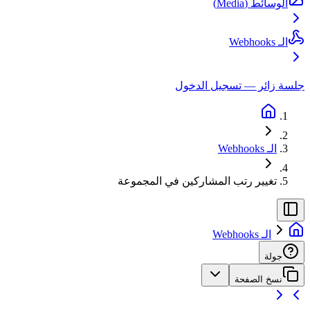
الوسائط (Media)
الـ Webhooks
جلسة زائر — تسجيل الدخول
الـ Webhooks
تغيير رتب المشاركين في المجموعة
الـ Webhooks
جولة
نسخ الصفحة