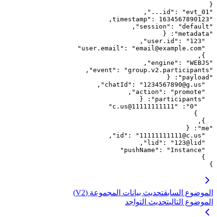
ربط رتبة المستخدم في واتساب بمركزه الوظيفي في الشركة. إذا
{
تمت ترقية موظف في CRM الخاص بك، يمكن للنظام التأكد من
,
"
id
"
: 
"
evt_01...
"
ترقيته في مجموعات العمل المرتبطة عبر هذا الويب هوك.
,
timestamp
"
: 
1634567890123
"
,
"
session
"
: 
"
default
"
{
: 
"
metadata
"
,
"
user.id
"
: 
"
123
"
"
user.email
"
: 
"
email@example.com
"
,
}
,
"
engine
"
: 
"
WEBJS
"
,
"
event
"
: 
"
group.v2.participants
"
{
: 
"
payload
"
,
"
chatId
"
: 
"
1234567890@g.us
"
,
"
action
"
: 
"
promote
"
{
: 
"
participants
"
"
11111111111@c.us
"
: 
"
0
"
}
,
}
{
: 
"
me
"
,
"
id
"
: 
"
11111111111@c.us
"
,
"
lid
"
: 
"
123@lid
"
"
pushName
"
: 
"
Instance
"
}
}
الموضوع السابق
تحديث بيانات المجموعة (V2)
الموضوع التالي
تحديث التواجد