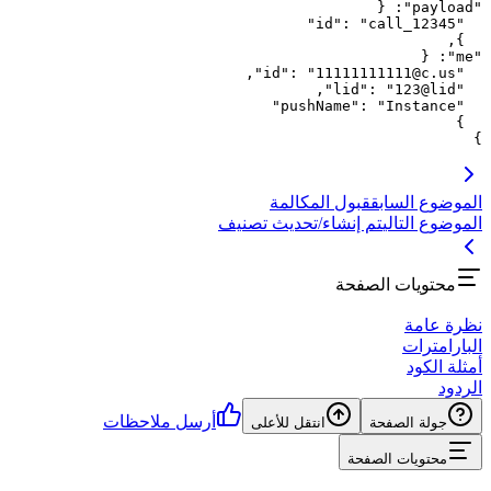
{
: 
"
payload
"
"
id
"
: 
"
call_12345
"
,
}
قاعدة الـ 500 ملّي ثانية
: كبقية أحداث المكالمات، يعد الرفض
{
: 
"
me
"
حساساً جداً للوقت. إذا وصلت رسالة المتابعة متأخرة بـ 10
,
"
id
"
: 
"
11111111111@c.us
"
دقائق، فمن المحتمل أن يكون العميل قد انتقل إلى منافس
,
"
lid
"
: 
"
123@lid
"
"
pushName
"
: 
"
Instance
"
آخر.
}
تنظيف الحالة المؤقتة
: إذا كنت تستخدم ذاكرة مؤقتة (مثل
}
Redis) لتتبع "المكالمات النشطة"، استخدم هذا الحدث لمسح
المدخل الخاص بمعرف المكالمة فوراً، مما يحافظ على كفاءة
الذاكرة.
الموضوع السابق
قبول المكالمة
المزامنة مع الواقع المادي
: إذا قام شخص بحمل الهاتف
الموضوع التالي
تم إنشاء/تحديث تصنيف
المادي والضغط على "رفض"، فإن هذا الويب هوك هو وسيلة
الباك-إند الوحيدة لمعرفة ما فعله المشغل البشري، مما يبقي
لوحة التحكم الرقمية متزامنة مع الواقع.
محتويات الصفحة
نظرة عامة
البارامترات
أمثلة الكود
الردود
أرسل ملاحظات
جولة الصفحة
انتقل للأعلى
محتويات الصفحة