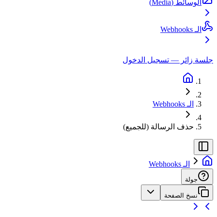
الوسائط (Media)
الـ Webhooks
جلسة زائر — تسجيل الدخول
الـ Webhooks
حذف الرسالة (للجميع)
الـ Webhooks
جولة
نسخ الصفحة