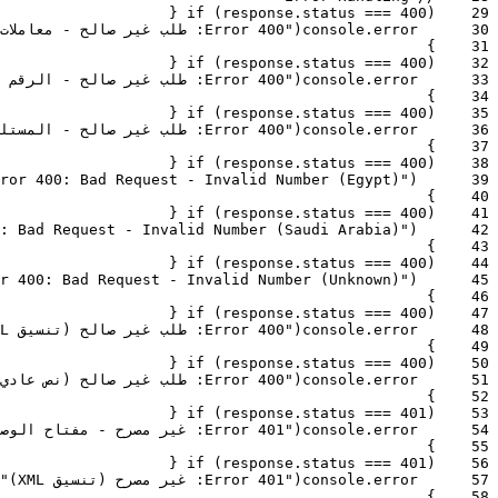
{
if
(
response
.
status
===
400
)
29
30
error
.
console
(
"Error 400: طلب غير صالح - معاملات مطلوبة مفقودة"
}
31
{
if
(
response
.
status
===
400
)
32
33
error
.
console
(
"Error 400: طلب غير صالح - الرقم المستهدف في قائمة الحظر الخاصة بك"
}
34
{
if
(
response
.
status
===
400
)
35
36
error
.
console
(
"Error 400: طلب غير صالح - المستلم قام بإلغاء الاشتراك تلقائياً"
}
37
{
if
(
response
.
status
===
400
)
38
ror 400: Bad Request - Invalid Number (Egypt)"
)
39
}
40
{
if
(
response
.
status
===
400
)
41
: Bad Request - Invalid Number (Saudi Arabia)"
)
42
}
43
{
if
(
response
.
status
===
400
)
44
r 400: Bad Request - Invalid Number (Unknown)"
)
45
}
46
{
if
(
response
.
status
===
400
)
47
48
error
.
console
(
"Error 400: طلب غير صالح (تنسيق XML)"
}
49
{
if
(
response
.
status
===
400
)
50
51
error
.
console
(
"Error 400: طلب غير صالح (نص عادي)"
}
52
{
if
(
response
.
status
===
401
)
53
54
error
.
console
(
"Error 401: غير مصرح - مفتاح الوصول غير صالح أو مفقود"
}
55
{
if
(
response
.
status
===
401
)
56
57
error
.
console
(
"Error 401: غير مصرح (تنسيق XML)"
}
58