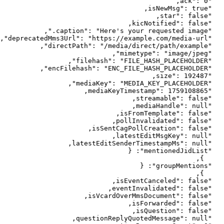
,
ack
"
: 
0
"
,
isNewMsg
"
: 
true
"
,
star
"
: 
false
"
,
kicNotified
"
: 
false
"
,
"
caption
"
: 
"
Here's your requested image.
"
,
"
deprecatedMms3Url
"
: 
"
https://example.com/media-url
"
,
"
directPath
"
: 
"
/media/direct/path/example
"
,
"
mimetype
"
: 
"
image/jpeg
"
,
"
filehash
"
: 
"
FILE_HASH_PLACEHOLDER
"
,
"
encFilehash
"
: 
"
ENC_FILE_HASH_PLACEHOLDER
"
,
size
"
: 
192487
"
,
"
mediaKey
"
: 
"
MEDIA_KEY_PLACEHOLDER
"
,
mediaKeyTimestamp
"
: 
1759108865
"
,
streamable
"
: 
false
"
,
mediaHandle
"
: 
null
"
,
isFromTemplate
"
: 
false
"
,
pollInvalidated
"
: 
false
"
,
isSentCagPollCreation
"
: 
false
"
,
latestEditMsgKey
"
: 
null
"
,
latestEditSenderTimestampMs
"
: 
null
"
{
: 
"
mentionedJidList
"
,
}
{
: 
"
groupMentions
"
,
}
,
isEventCanceled
"
: 
false
"
,
eventInvalidated
"
: 
false
"
,
isVcardOverMmsDocument
"
: 
false
"
,
isForwarded
"
: 
false
"
,
isQuestion
"
: 
false
"
,
questionReplyQuotedMessage
"
: 
null
"