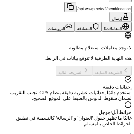
إرسال
المعاملات
0
المصادقة
الترويسات
لا توجد معاملات استعلام مطلوبة
هذه النهاية الطرفية لا تتوقع بيانات في الرابط.
الشريحة السابقة
الشريحة التالية
إحداثيات دقيقة
استخدم دائمًا إحداثيات عشرية دقيقة بنظام GPS. تجنب التقريب
لضمان سقوط الدبوس بالضبط على الموقع الصحيح.
خرائط آبل/جوجل
غالبًا ما تظهر حقول 'العنوان' و 'الرسالة' كالتسمية في تطبيق
الخرائط الخاص بالمستلم.