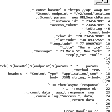
نسخ
تبديل الإحداثيات
: يعد الخلط بين خطوط العرض وخطوط
الطول خطأً فنيًا شائعًا يؤدي إلى سقوط الدبابيس في وسط
;
1
const
baseUrl
=
"https://api.wawp.net"
المحيط. تحقق دائمًا من أزواج إحداثياتك.
;
2
const
endpoint
=
"/v2/send/location"
التسميات الفارغة
: يؤدي إرسال موقع بعنوان
فارغ
{
(
3
const
params
=
new
URLSearchParams
title
,
:
"123456789"
"instance_id"
4
غالبًا إلى فقاعة "موقع" عامة. للحفاظ على سلطة علامتك
:
"123456789"
"access_token"
5
التجارية، قدم دائمًا عنوانًا وصفيًا.
;
)
(
toString
.
)
}
6
سلاسل الإحداثيات
: تأكد من إرسال الإحداثيات كسلاسل
{
=
7
const
body
(Strings) عبر API لمنع فقدان دقة الفاصلة العائمة الذي
,
:
"201234567890"
"chatId"
8
,
:
"38.8937255"
"latitude"
9
يحدث أحيانًا مع أنواع أرقام JSON عند عدد كبير من المنازل
,
:
"-77.0969763"
"longitude"
10
العشرية.
,
:
"Our office"
"title"
11
,
:
"123 Main St, New York"
"message"
12
:
"null"
"reply_to"
13
;
}
14
ملخص الإمكانيات:
15
tch
(
`${baseUrl}${endpoint}${params ? '?' + params : ''}`
,
method
:
"POST"
17
إرسال دبابيس خريطة ثابتة تفاعلية وقابلة للنقر مع عناوين
,
headers
:
{
"Content-Type"
:
"application/json"
}
18
وأسماء مخصصة.
body
:
JSON
.
stringify
(
body
)
19
)
}
20
دعم عالي الدقة للإحداثيات العشرية (خط العرض/خط
{
=>
then
(
async
(
response
)
.
21
الطول).
{
if
(
response
.
ok
)
22
تكامل سلس مع خرائط جوجل، وخرائط آبل، و Waze
;
)
(
const
data
=
await
response
.
json
23
للمستخدم النهائي.
;
console
.
log
(
"Success:"
,
data
)
24
;
return
data
25
دعم لتداخل الخيوط المعقدة عبر معلمة
.
reply_to
}
26
تقارير نجاح موثوقة مع توليد معرف
فريد لتتبع
message_id
27
التسليم الكامل.
// Error Handling
28