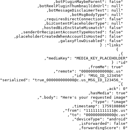
,
botPluginMaybeParent
"
: 
false
"
,
botReelPluginThumbnailCdnUrl
"
: 
null
"
,
botMessageDisclaimerText
"
: 
null
"
,
botMsgBodyType
"
: 
null
"
,
requiresDirectConnection
"
: 
false
"
,
bizContentPlaceholderType
"
: 
null
"
,
hostedBizEncStateMismatch
"
: 
false
"
,
senderOrRecipientAccountTypeHosted
"
: 
false
"
,
placeholderCreatedWhenAccountIsHosted
"
: 
false
"
,
galaxyFlowDisabled
"
: 
false
"
{
: 
"
links
"
}
,
}
,
"
mediaKey
"
: 
"
MEDIA_KEY_PLACEHOLDER
"
{
: 
"
id
"
,
fromMe
"
: 
true
"
,
"
remote
"
: 
"
000000000000@c.us
"
,
"
id
"
: 
"
MSG_ID_123456
"
"
"
: 
"
true_000000000000@c.us_MSG_ID_123456
_serialized
"
,
}
,
ack
"
: 
0
"
,
hasMedia
"
: 
true
"
,
"
body
"
: 
"
Here's your requested image.
"
,
"
type
"
: 
"
image
"
,
timestamp
"
: 
1759108866
"
,
"
from
"
: 
"
111111111111@c.us
"
,
"
to
"
: 
"
000000000000@c.us
"
,
"
deviceType
"
: 
"
android
"
,
isForwarded
"
: 
false
"
,
forwardingScore
"
: 
0
"