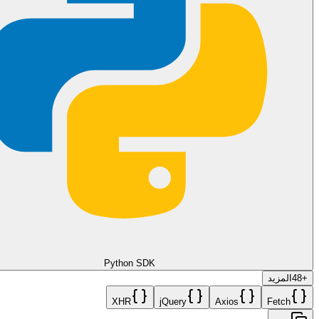
🧩 حالات استخدام متقدمة
دعم توصيل الميل الأخير
في تطبيق التوصيل، بمجرد أن ينقر السائق على "وصلت"، يمكن
لنظامك إرسال دبوس الموقع الدقيق تلقائيًا إلى العميل. يتيح ذلك
للعميل فتح الدبوس في تطبيق التنقّل المفضل لديه للتحقق من
موقع السائق، مما يقلل بشكل كبير من مكالمات الدعم.
العروض الشخصية المعتمدة على الموقع (Geo-Fencing)
إذا اكتشف نظامك أن مستخدمًا بالقرب من فرع تجزئة معين، يمكنك
إرسال رسالة "ترحيب" مؤتمتة تتضمن دبوس الموقع لهذا الفرع
بالضبط. باستخدام معلمة
، يمكنك ربط هذا الموقع برسالة
reply_to
كوبون خصم محددة، مما يخلق مسار مبيعات فعالاً من "الإنترنت إلى
الواقع".
Python SDK
+
48
المزيد
🛠️ المزالق الشائعة والحلول
XHR
jQuery
Axios
Fetch