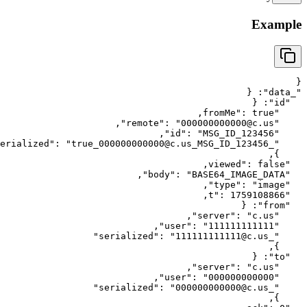
Example
{
{
: 
"
_data
"
{
: 
"
id
"
,
fromMe
"
: 
true
"
,
"
remote
"
: 
"
000000000000@c.us
"
,
"
id
"
: 
"
MSG_ID_123456
"
"
: 
"
true_000000000000@c.us_MSG_ID_123456
_serialized
"
,
}
,
viewed
"
: 
false
"
,
"
body
"
: 
"
BASE64_IMAGE_DATA
"
,
"
type
"
: 
"
image
"
,
t
"
: 
1759108866
"
{
: 
"
from
"
,
"
server
"
: 
"
c.us
"
,
"
user
"
: 
"
111111111111
"
"
"
: 
"
111111111111@c.us
_serialized
"
,
}
{
: 
"
to
"
,
"
server
"
: 
"
c.us
"
,
"
user
"
: 
"
000000000000
"
"
"
: 
"
000000000000@c.us
_serialized
"
,
}