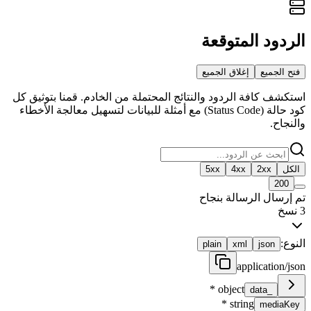
الردود المتوقعة
فتح الجميع
إغلاق الجميع
استكشف كافة الردود والنتائج المحتملة من الخادم. قمنا بتوثيق كل
كود حالة (Status Code) مع أمثلة للبيانات لتسهيل معالجة الأخطاء
والنجاح.
الكل
2xx
4xx
5xx
200
تم إرسال الرسالة بنجاح
3
نسخ
النوع:
plain
xml
json
application/json
*
object
_data
*
string
mediaKey