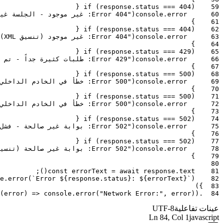
{
if
(
response
.
status
===
404
)
59
60
error
.
console
(
"Error 404: غير موجود - الجلسة غير موجودة"
}
61
{
if
(
response
.
status
===
404
)
62
63
error
.
console
(
"Error 404: غير موجود (تنسيق XML)"
}
64
{
if
(
response
.
status
===
429
)
65
66
error
.
console
(
"Error 429: طلبات كثيرة جداً - تم تجاوز حد المعدل"
}
67
{
if
(
response
.
status
===
500
)
68
69
error
.
console
(
"Error 500: خطأ في الخادم الداخلي - فشل غير متوقع"
}
70
{
if
(
response
.
status
===
500
)
71
72
error
.
console
(
"Error 500: خطأ في الخادم الداخلي (HTML)"
}
73
{
if
(
response
.
status
===
502
)
74
75
error
.
console
(
"Error 502: بوابة غير صالحة - فشل الاتصال بالخادم الرئيسي"
}
76
{
if
(
response
.
status
===
502
)
77
78
error
.
console
(
"Error 502: بوابة غير صالحة (تنسيق XML)"
}
79
80
;
)
(
const
errorText
=
await
response
.
text
81
e
.
error
(
`Error ${response.status}: ${errorText}`
)
82
)
}
83
(
error
)
=>
console
.
error
(
"Network Error:"
,
error
)
)
.
84
عينات تفاعلية
UTF-8
Ln
84
, Col 1
javascript