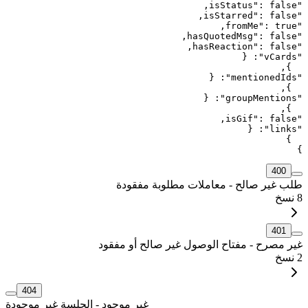
,
isStatus
"
: 
false
"
,
isStarred
"
: 
false
"
,
fromMe
"
: 
true
"
,
hasQuotedMsg
"
: 
false
"
,
hasReaction
"
: 
false
"
{
: 
"
vCards
"
,
}
{
: 
"
mentionedIds
"
,
}
{
: 
"
groupMentions
"
,
}
,
isGif
"
: 
false
"
{
: 
"
links
"
}
}
400
طلب غير صالح - معاملات مطلوبة مفقودة
8
نسخ
401
غير مصرح - مفتاح الوصول غير صالح أو مفقود
2
نسخ
404
غير موجود - الجلسة غير موجودة