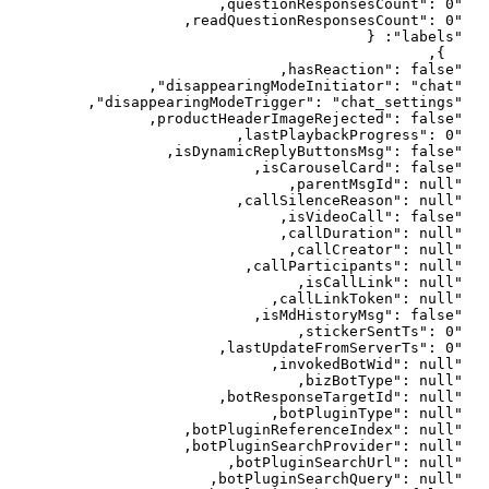
,
questionResponsesCount
"
: 
0
"
,
readQuestionResponsesCount
"
: 
0
"
{
: 
"
labels
"
,
}
,
hasReaction
"
: 
false
"
,
"
disappearingModeInitiator
"
: 
"
chat
"
,
"
disappearingModeTrigger
"
: 
"
chat_settings
"
,
productHeaderImageRejected
"
: 
false
"
,
lastPlaybackProgress
"
: 
0
"
,
isDynamicReplyButtonsMsg
"
: 
false
"
,
isCarouselCard
"
: 
false
"
,
parentMsgId
"
: 
null
"
,
callSilenceReason
"
: 
null
"
,
isVideoCall
"
: 
false
"
,
callDuration
"
: 
null
"
,
callCreator
"
: 
null
"
,
callParticipants
"
: 
null
"
,
isCallLink
"
: 
null
"
,
callLinkToken
"
: 
null
"
,
isMdHistoryMsg
"
: 
false
"
,
stickerSentTs
"
: 
0
"
,
lastUpdateFromServerTs
"
: 
0
"
,
invokedBotWid
"
: 
null
"
,
bizBotType
"
: 
null
"
,
botResponseTargetId
"
: 
null
"
,
botPluginType
"
: 
null
"
,
botPluginReferenceIndex
"
: 
null
"
,
botPluginSearchProvider
"
: 
null
"
,
botPluginSearchUrl
"
: 
null
"
,
botPluginSearchQuery
"
: 
null
"