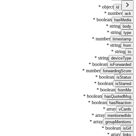
*
object
id
*
number
ack
*
boolean
hasMedia
*
string
body
*
string
type
*
number
timestamp
*
string
from
*
string
to
*
string
deviceType
*
boolean
isForwarded
*
number
forwardingScore
*
boolean
isStatus
*
boolean
isStarred
*
boolean
fromMe
*
boolean
hasQuotedMsg
*
boolean
hasReaction
*
array
vCards
*
array
mentionedIds
*
array
groupMentions
*
boolean
isGif
*
array
links