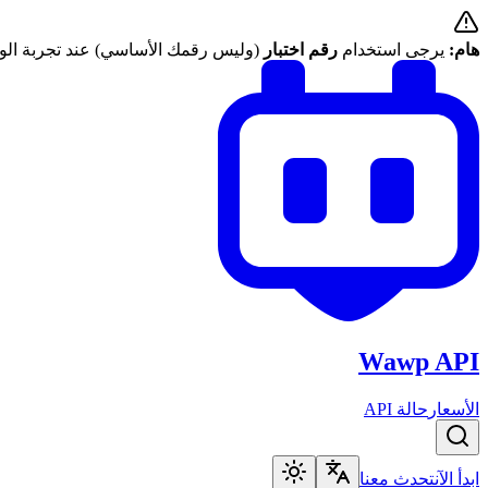
هام:
يرجى استخدام
رقم اختبار
(وليس رقمك الأساسي) عند تجربة الوا
Wawp API
الأسعار
حالة API
ابدأ الآن
تحدث معنا