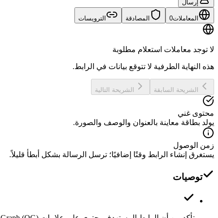
إرسال
المعاملات
0
المصادقة
الترويسات
لا توجد معاملات استعلام مطلوبة
هذه النهاية الطرفية لا تتوقع بيانات في الرابط.
الشريحة السابقة
الشريحة التالية
محتوى غني
يولد بطاقة معاينة بالعنوان والوصف والصورة.
زمن الوصول
يستغرق إنشاء الرابط وقتًا إضافيًا؛ ترسل الرسالة بشكل أبطأ قليلاً.
توصيات
تأكد من أن الرابط المستهدف يحتوي على علامات Open Graph (OG) صالحة.