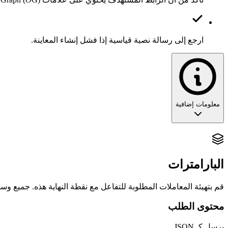
ارجع إلى رسالة نصية قياسية إذا فشل إنشاء المعاينة.
معلومات إضافية
سلطة النقر: إتقان محرك معاينة الروابط الغني
البارامترات
في المخطط الرأسي للرسائل المليئة بالنصوص والوسائط، تعد "معاينة ا
التطبيقات القياسية بإنشاء معاينات فقط عندما يكتب الإنسان يدوياً رابطاً ببطء، ي
المخصصة حيث تريد التحكم الكامل في الهوية البصرية والسرد.
قم بتهيئة المعاملات المطلوبة للتفاعل مع نقطة النهاية هذه. جميع وسائ
محتوى الطلب
🏗️ محرك إنشاء بطاقات الروابط
يرسل كـ JSON