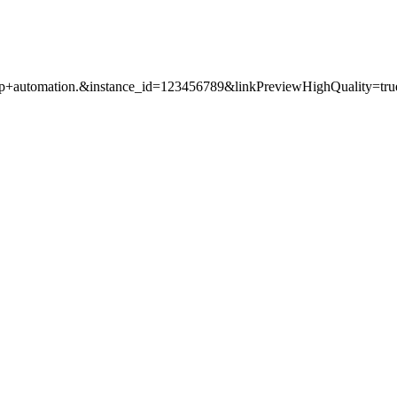
pp+automation.&instance_id=123456789&linkPreviewHighQuality