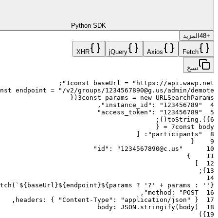
Python SDK
+
48
المزيد
XHR
jQuery
Axios
Fetch
نسخ
;
1
const
baseUrl
=
"https://api.wawp.net"
nst
endpoint
=
"/v2/groups/1234567890@g.us/admin/demote"
{
(
3
const
params
=
new
URLSearchParams
,
:
"123456789"
"instance_id"
4
:
"123456789"
"access_token"
5
;
)
(
toString
.
)
}
6
{
=
7
const
body
[
:
"participants"
8
{
9
:
"1234567890@c.us"
"id"
10
}
11
]
12
;
}
13
14
tch
(
`${baseUrl}${endpoint}${params ? '?' + params : ''}`
,
method
:
"POST"
16
,
headers
:
{
"Content-Type"
:
"application/json"
}
17
body
:
JSON
.
stringify
(
body
)
18
)
}
19