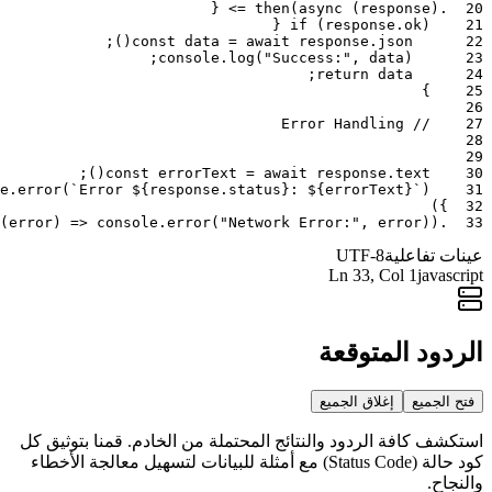
{
=>
then
(
async
(
response
)
.
20
{
if
(
response
.
ok
)
21
;
)
(
const
data
=
await
response
.
json
22
;
console
.
log
(
"Success:"
,
data
)
23
;
return
data
24
}
25
26
// Error Handling
27
28
29
;
)
(
const
errorText
=
await
response
.
text
30
e
.
error
(
`Error ${response.status}: ${errorText}`
)
31
)
}
32
(
error
)
=>
console
.
error
(
"Network Error:"
,
error
)
)
.
33
عينات تفاعلية
UTF-8
Ln
33
, Col 1
javascript
الردود المتوقعة
فتح الجميع
إغلاق الجميع
استكشف كافة الردود والنتائج المحتملة من الخادم. قمنا بتوثيق كل
كود حالة (Status Code) مع أمثلة للبيانات لتسهيل معالجة الأخطاء
والنجاح.