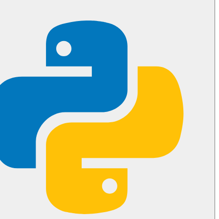
🛡️ حصانة المنشئ
في منظومة واتساب،
لا يمكن تنزيل رتبة المنشئ (Creator)
. هذه
ميزة أمنية صلبة في الشبكة. وهذا يعني أنه إذا أنشأ مثيل Wawp
المجموعة، فمن المستحيل فيزيائياً على أي مسؤول آخر (بشري أو
بوت) تنزيل رتبة مثيلك، مما يضمن احتفاظ عملك دائماً بالمفتاح
الرئيسي للمحادثة.