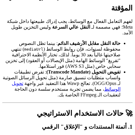
المؤقتة
لفهم التعامل الفعال مع الوسائط، يجب إدراك طبيعتها داخل شبكة
Meta؛ فهي مصممة لـ
النقل عالي السرعة
وليس التخزين طويل
الأمد.
حالة النقل مقابل الأرشيف الدائم
: بينما تظل النصوص
محفوظة لسنوات، فإن روابط الوسائط (
) تنتهي
mediaUrl
صلاحيتها غالباً بعد 30 يوماً. لذلك، تختار الأنظمة الاحترافية
"تفريغ" الوسائط الهامة (مثل الإيصالات أو العقود) إلى تخزين
سحابي خاص (مثل AWS S3) فور استلامها.
تفويض التحويل (Transcode Mandate)
: تفرض تطبيقات
واتساب متطلبات تنسيق صارمة (مثل تحويل الرسائل الصوتية
لـ OGG/Opus). تعالج Wawp هذا التعقيد عبر واجهة
تحويل
الوسائط
، مما يضمن تجربة مستخدم سلسة دون الحاجة
لتعقيدات الـ FFmpeg الخاصة بك.
🚀 حالات الاستخدام الاستراتيجي
1. أتمتة المستندات و "الإغلاق" الرقمي