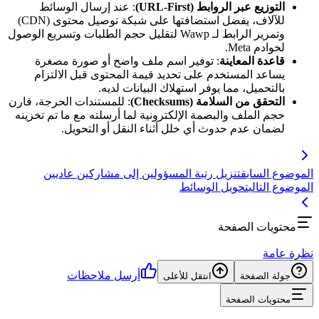
التوزيع عبر الروابط (URL-First)
: عند إرسال الوسائط
للآلاف، يفضل استضافتها على شبكة توصيل محتوى (CDN)
وتمرير الرابط لـ Wawp لتقليل حجم الطلبات وتسريع الوصول
لخوادم Meta.
قاعدة المعاينة
: توفير اسم ملف واضح أو صورة مصغرة
يساعد المستخدم على تحديد قيمة المحتوى قبل الالتزام
بالتحميل، مما يوفر استهلاك البيانات لديه.
التحقق من السلامة (Checksums)
: للمستندات الحرجة، قارن
حجم الملف والبصمة الإلكترونية لما أرسلته مع ما تم تخزينه
لضمان عدم حدوث أي خلل أثناء النقل أو التحويل.
الموضوع السابق
تنزيل رتبة المسؤولين إلى مشاركين عاديين
الموضوع التالي
تحويل الوسائط
محتويات الصفحة
نظرة عامة
أرسل ملاحظات
جولة الصفحة
انتقل للأعلى
محتويات الصفحة