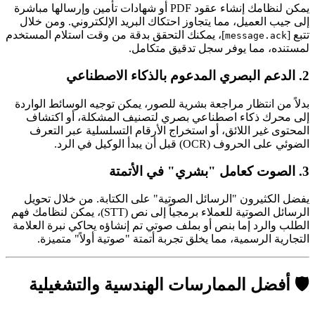
يمكن لنظامك إنشاء عقود PDF أو شهادات تأمين وإرسالها مباشرة
إلى جيب العميل، مما يتجاوز احتكاك البريد الإلكتروني. ومن خلال
تتبع [
]، يمكنك التحقق بدقة من وقت استلام المستخدم
message.ack
لمستنده، مما يوفر سجل تدقيق متكامل.
2. الدعم البصري المدعوم بالذكاء الاصطناعي
بدلاً من انتظار مراجعة بشرية للصور، يمكن توجيه الوسائط الواردة
إلى محرك ذكاء اصطناعي بصري لتصنيف المشكلة، أو اكتشاف
المحتوى غير اللائق، أو استخراج الأرقام التسلسلية عبر التعرف
الضوئي على الحروف (OCR) قبل أن يبدأ الوكيل في الرد.
3. الصوت كعامل "بشري" في الأتمتة
يفضل الكثيرون "الرسائل الصوتية" على الكتابة. من خلال تحويل
الرسائل الصوتية للعملاء برمجياً إلى نص (STT)، يمكن لنظامك فهم
الطلب والرد إما بنص أو بملف صوتي تم إنشاؤه يحاكي نبرة العلامة
التجارية الرسمية، مما يخلق تجربة أتمتة "صوتية أولاً" متميزة.
🛡️ أفضل الممارسات الهندسية والتشغيلية