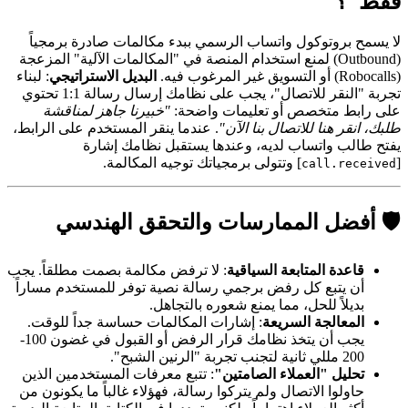
فقط"؟
لا يسمح بروتوكول واتساب الرسمي ببدء مكالمات صادرة برمجياً
(Outbound) لمنع استخدام المنصة في "المكالمات الآلية" المزعجة
(Robocalls) أو التسويق غير المرغوب فيه.
البديل الاستراتيجي
: لبناء
تجربة "النقر للاتصال"، يجب على نظامك إرسال رسالة 1:1 تحتوي
على رابط متخصص أو تعليمات واضحة:
"خبيرنا جاهز لمناقشة
طلبك، انقر هنا للاتصال بنا الآن"
. عندما ينقر المستخدم على الرابط،
يفتح طالب واتساب لديه، وعندها يستقبل نظامك إشارة
[
] وتتولى برمجياتك توجيه المكالمة.
call.received
🛡️ أفضل الممارسات والتحقق الهندسي
قاعدة المتابعة السياقية
: لا ترفض مكالمة بصمت مطلقاً. يجب
أن يتبع كل رفض برجمي رسالة نصية توفر للمستخدم مساراً
بديلاً للحل، مما يمنع شعوره بالتجاهل.
المعالجة السريعة
: إشارات المكالمات حساسة جداً للوقت.
يجب أن يتخذ نظامك قرار الرفض أو القبول في غضون 100-
200 مللي ثانية لتجنب تجربة "الرنين الشبح".
تحليل "العملاء الصامتين"
: تتبع معرفات المستخدمين الذين
حاولوا الاتصال ولم يتركوا رسالة، فهؤلاء غالباً ما يكونون من