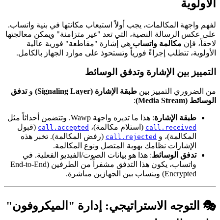
الأولوية
لفهم واجهة المكالمات، يجب أولاً استيعاب مكانتها في بنية واتساب.
على عكس الرسالة النصية، التي تعد "غير متزامنة" ويمكن معالجتها
لاحقاً، فإن
مكالمة واتساب
هي إشارة "مقاطعة" فورية عالية
الأولوية، تتطلب إجراءً فورياً وتستحوذ على موارد الجهاز بالكامل.
التمييز بين الإشارة وتدفق الوسائط
من الضروري التمييز بين
طبقة الإشارة (Signaling Layer)
و
تدفق
الوسائط (Media Stream)
:
طبقة الإشارة
: هذا ما تديره واجهة Wawp. وتتضمن أحداثاً مثل
(استلام مكالمة)،
(قبول
call.accepted
call.received
المكالمة)، و
(رفض المكالمة). تخبر هذه
call.rejected
الإشارات نظامك بهوية المتصل ونوع المكالمة.
تدفق الوسائط
: هذا هو بيانات الصوت/الفيديو الفعلية. في
واتساب، يكون هذا التدفق مشفراً من الطرفين (End-to-End
Encrypted) وينساب بين الجهازين مباشرة.
🎭 التوجه الاستراتيجي: إدارة "الميكروفون"