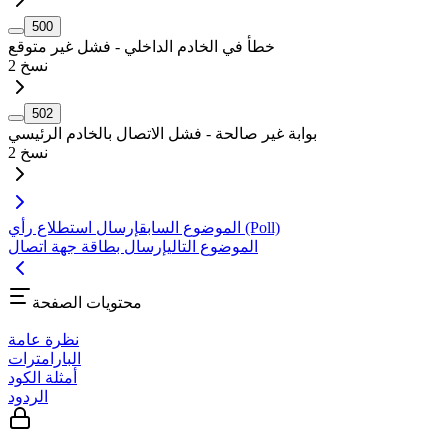
500
خطأ في الخادم الداخلي - فشل غير متوقع
نسخ
2
502
بوابة غير صالحة - فشل الاتصال بالخادم الرئيسي
نسخ
2
إرسال استطلاع رأي (Poll)
الموضوع السابق
الموضوع التالي
إرسال بطاقة جهة اتصال
محتويات الصفحة
نظرة عامة
البارامترات
أمثلة الكود
الردود