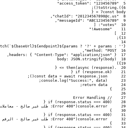
إعادة محاذاة المشاعر
:
"123456789"
"access_token"
5
;
)
(
toString
.
)
}
6
في تدفق دعم مدفوع بالذكاء الاصطناعي، إذا بدأ المستخدم
{
=
7
const
body
,
:
"201234567890@c.us"
"chatId"
8
استطلاعاً لتقييم تجربته، يمكن للبوت التصويت برمجياً لخيار "محايد"
,
:
"ABC123456789"
"messageId"
9
في البداية. مع تحسن المحادثة وارتفاع درجات تحليل المشاعر،
[
:
"votes"
10
يمكن للبوت تحديث تصويته إلى "إيجابي"، مما يوفر للوكيل البشري
"Awesome!"
11
إشارة مرئية لتقييم الذكاء الاصطناعي الحالي للتفاعل.
]
12
;
}
13
14
tch
(
`${baseUrl}${endpoint}${params ? '?' + params : ''}`
🛠️ المزالق الشائعة والحلول
,
method
:
"POST"
16
,
headers
:
{
"Content-Type"
:
"application/json"
}
17
body
:
JSON
.
stringify
(
body
)
18
)
}
19
عوائق الترخيص
: تأكد دائماً من تهيئة مثيلك بشكل صحيح قبل
{
=>
then
(
async
(
response
)
.
20
{
if
(
response
.
ok
)
21
دمج التصويت البرمجي في سير عمل الإنتاج الخاص بك.
;
)
(
const
data
=
await
response
.
json
22
حساسية حالة الأحرف
: عند التصويت عبر أسماء الخيارات
;
console
.
log
(
"Success:"
,
data
)
23
النصية، تأكد من مطابقة السلاسل لخيارات الاستطلاع
تمائاً
;
return
data
24
(بما في ذلك حالة الأحرف والمسافات الزائدة). سيؤدي عدم
}
25
26
التطابق إلى تجاهل التصويت أو إرجاع خطأ. استخدام
الفهارس
// Error Handling
27
(أرقام صحيحة) هو أفضل ممارسة موصى بها للأنظمة عالية
{
if
(
response
.
status
===
400
)
28
الموثوقية.
29
error
.
console
(
"Error 400: طلب غير صالح - معاملات مطلوبة مفقودة"
ظروف السباق (Race Conditions)
: إذا حاولت عدة مثيلات
}
30
{
if
(
response
.
status
===
400
)
31
من البوت الخاص بك تحديث تصويت في نفس الاستطلاع في
32
error
.
console
(
"Error 400: طلب غير صالح - الرقم المستهدف في قائمة الحظر الخاصة بك"
وقت واحد، فإن آخر طلب يستلمه بروكسي Wawp هو الذي
}
33
سيحدد الحالة النهائية. استخدم طابوراً مركزياً أو آلية قفل في
{
if
(
response
.
status
===
400
)
34