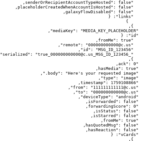
,
senderOrRecipientAccountTypeHosted
"
: 
false
"
,
placeholderCreatedWhenAccountIsHosted
"
: 
false
"
,
galaxyFlowDisabled
"
: 
false
"
{
: 
"
links
"
}
,
}
,
"
mediaKey
"
: 
"
MEDIA_KEY_PLACEHOLDER
"
{
: 
"
id
"
,
fromMe
"
: 
true
"
,
"
remote
"
: 
"
000000000000@c.us
"
,
"
id
"
: 
"
MSG_ID_123456
"
"
"
: 
"
true_000000000000@c.us_MSG_ID_123456
_serialized
"
,
}
,
ack
"
: 
0
"
,
hasMedia
"
: 
true
"
,
"
body
"
: 
"
Here's your requested image.
"
,
"
type
"
: 
"
image
"
,
timestamp
"
: 
1759108866
"
,
"
from
"
: 
"
111111111111@c.us
"
,
"
to
"
: 
"
000000000000@c.us
"
,
"
deviceType
"
: 
"
android
"
,
isForwarded
"
: 
false
"
,
forwardingScore
"
: 
0
"
,
isStatus
"
: 
false
"
,
isStarred
"
: 
false
"
,
fromMe
"
: 
true
"
,
hasQuotedMsg
"
: 
false
"
,
hasReaction
"
: 
false
"
{
: 
"
vCards
"
,
}