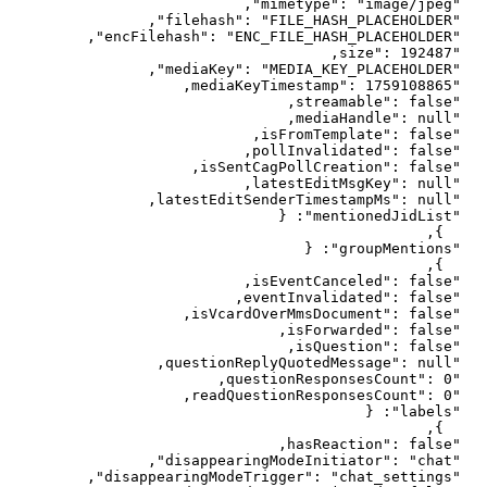
,
"
mimetype
"
: 
"
image/jpeg
"
,
"
filehash
"
: 
"
FILE_HASH_PLACEHOLDER
"
,
"
encFilehash
"
: 
"
ENC_FILE_HASH_PLACEHOLDER
"
,
size
"
: 
192487
"
,
"
mediaKey
"
: 
"
MEDIA_KEY_PLACEHOLDER
"
,
mediaKeyTimestamp
"
: 
1759108865
"
,
streamable
"
: 
false
"
,
mediaHandle
"
: 
null
"
,
isFromTemplate
"
: 
false
"
,
pollInvalidated
"
: 
false
"
,
isSentCagPollCreation
"
: 
false
"
,
latestEditMsgKey
"
: 
null
"
,
latestEditSenderTimestampMs
"
: 
null
"
{
: 
"
mentionedJidList
"
,
}
{
: 
"
groupMentions
"
,
}
,
isEventCanceled
"
: 
false
"
,
eventInvalidated
"
: 
false
"
,
isVcardOverMmsDocument
"
: 
false
"
,
isForwarded
"
: 
false
"
,
isQuestion
"
: 
false
"
,
questionReplyQuotedMessage
"
: 
null
"
,
questionResponsesCount
"
: 
0
"
,
readQuestionResponsesCount
"
: 
0
"
{
: 
"
labels
"
,
}
,
hasReaction
"
: 
false
"
,
"
disappearingModeInitiator
"
: 
"
chat
"
,
"
disappearingModeTrigger
"
: 
"
chat_settings
"