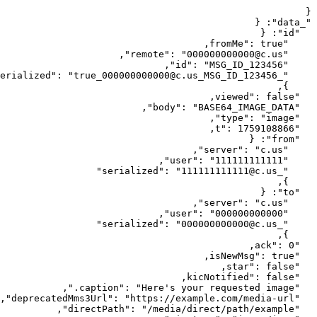
{
{
: 
"
_data
"
{
: 
"
id
"
,
fromMe
"
: 
true
"
,
"
remote
"
: 
"
000000000000@c.us
"
,
"
id
"
: 
"
MSG_ID_123456
"
"
: 
"
true_000000000000@c.us_MSG_ID_123456
_serialized
"
,
}
,
viewed
"
: 
false
"
,
"
body
"
: 
"
BASE64_IMAGE_DATA
"
,
"
type
"
: 
"
image
"
,
t
"
: 
1759108866
"
{
: 
"
from
"
,
"
server
"
: 
"
c.us
"
,
"
user
"
: 
"
111111111111
"
"
"
: 
"
111111111111@c.us
_serialized
"
,
}
{
: 
"
to
"
,
"
server
"
: 
"
c.us
"
,
"
user
"
: 
"
000000000000
"
"
"
: 
"
000000000000@c.us
_serialized
"
,
}
,
ack
"
: 
0
"
,
isNewMsg
"
: 
true
"
,
star
"
: 
false
"
,
kicNotified
"
: 
false
"
,
"
caption
"
: 
"
Here's your requested image.
"
,
"
deprecatedMms3Url
"
: 
"
https://example.com/media-url
"
,
"
directPath
"
: 
"
/media/direct/path/example
"