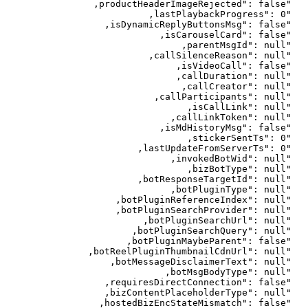
,
productHeaderImageRejected
"
: 
false
"
,
lastPlaybackProgress
"
: 
0
"
,
isDynamicReplyButtonsMsg
"
: 
false
"
,
isCarouselCard
"
: 
false
"
,
parentMsgId
"
: 
null
"
,
callSilenceReason
"
: 
null
"
,
isVideoCall
"
: 
false
"
,
callDuration
"
: 
null
"
,
callCreator
"
: 
null
"
,
callParticipants
"
: 
null
"
,
isCallLink
"
: 
null
"
,
callLinkToken
"
: 
null
"
,
isMdHistoryMsg
"
: 
false
"
,
stickerSentTs
"
: 
0
"
,
lastUpdateFromServerTs
"
: 
0
"
,
invokedBotWid
"
: 
null
"
,
bizBotType
"
: 
null
"
,
botResponseTargetId
"
: 
null
"
,
botPluginType
"
: 
null
"
,
botPluginReferenceIndex
"
: 
null
"
,
botPluginSearchProvider
"
: 
null
"
,
botPluginSearchUrl
"
: 
null
"
,
botPluginSearchQuery
"
: 
null
"
,
botPluginMaybeParent
"
: 
false
"
,
botReelPluginThumbnailCdnUrl
"
: 
null
"
,
botMessageDisclaimerText
"
: 
null
"
,
botMsgBodyType
"
: 
null
"
,
requiresDirectConnection
"
: 
false
"
,
bizContentPlaceholderType
"
: 
null
"
,
hostedBizEncStateMismatch
"
: 
false
"