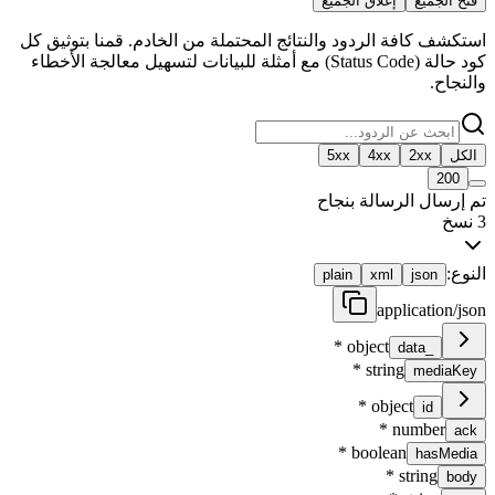
فتح الجميع
إغلاق الجميع
استكشف كافة الردود والنتائج المحتملة من الخادم. قمنا بتوثيق كل
كود حالة (Status Code) مع أمثلة للبيانات لتسهيل معالجة الأخطاء
والنجاح.
الكل
2xx
4xx
5xx
200
تم إرسال الرسالة بنجاح
3
نسخ
النوع:
plain
xml
json
application/json
*
object
_data
*
string
mediaKey
*
object
id
*
number
ack
*
boolean
hasMedia
*
string
body