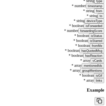
*
string
type
*
number
timestamp
*
string
from
*
string
to
*
string
deviceType
*
boolean
isForwarded
*
number
forwardingScore
*
boolean
isStatus
*
boolean
isStarred
*
boolean
fromMe
*
boolean
hasQuotedMsg
*
boolean
hasReaction
*
array
vCards
*
array
mentionedIds
*
array
groupMentions
*
boolean
isGif
*
array
links
Example