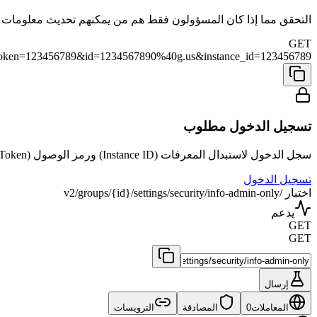
التحقق مما إذا كان المسؤولون فقط هم من يمكنهم تحديث معلومات 
GET
ccess_token=123456789&id=1234567890%40g.us&instance_id=123456789
تسجيل الدخول مطلوب
سجل الدخول لاستبدال المعرفات (Instance ID) ورمز الوصول (Access Token) بمعلومات حسابك الحقيقي لاختبار ال API مباشرة.
تسجيل الدخول
اختبار /v2/groups/{id}/settings/security/info-admin-only
يدعم
GET
GET
إرسال
المعاملات
0
المصادقة
الترويسات