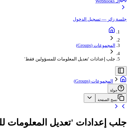
الـ Webhooks
جلسة زائر — تسجيل الدخول
المجموعات (Groups)
جلب إعدادات 'تعديل المعلومات للمسؤولين فقط'
المجموعات (Groups)
جولة
نسخ الصفحة
جلب إعدادات 'تعديل المعلومات ل