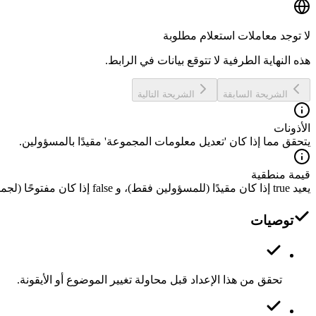
لا توجد معاملات استعلام مطلوبة
هذه النهاية الطرفية لا تتوقع بيانات في الرابط.
الشريحة السابقة
الشريحة التالية
الأذونات
يتحقق مما إذا كان 'تعديل معلومات المجموعة' مقيدًا بالمسؤولين.
قيمة منطقية
يعيد true إذا كان مقيدًا (للمسؤولين فقط)، و false إذا كان مفتوحًا (لجميع المستخدمين).
توصيات
تحقق من هذا الإعداد قبل محاولة تغيير الموضوع أو الأيقونة.