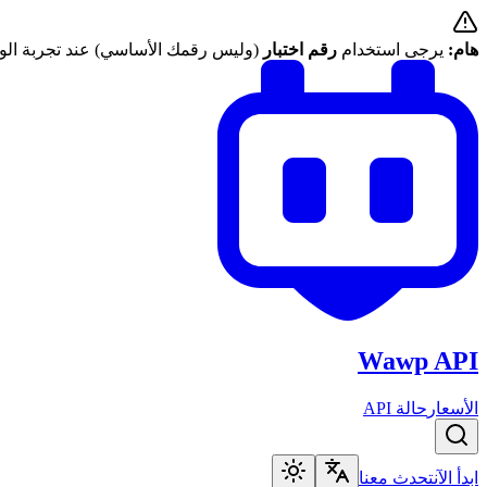
هام:
يرجى استخدام
رقم اختبار
(وليس رقمك الأساسي) عند تجربة الوا
Wawp API
الأسعار
حالة API
ابدأ الآن
تحدث معنا