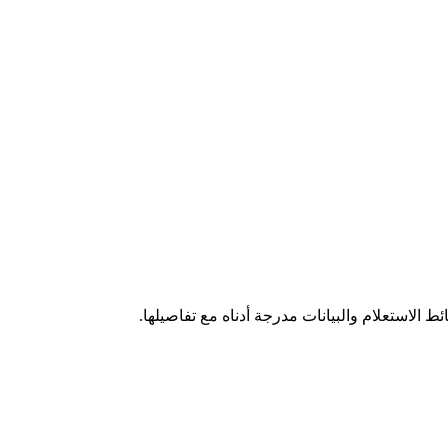
صفية
لي للحوكمة والتحقق من الامتثال
. هي تتيح لأنظمتك المؤتمتة الاستعلام 
ط الاستعلام والبيانات مدرجة أدناه مع تفاصيلها.
الهيكلية
.
حترافية "مقفلة" دائماً لتغييرات البيانات الوصفية. توفر هذه الواجهة إ
عن هذه الإعدادات، مما يتيح لنظامك مراقبة المجموعات التي يشترك ف