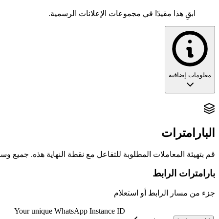
ابقِ هذا مقيدًا في مجموعات الإعلانات الرسمية.
معلومات إضافية
تدقيق الحوكمة: التحقق من نزاهة البيانات الو
تعد واجهة
البارامترات
جلب إعدادات قفل المعلومات
أداة أساسية لـ
التدقيق الهيك
قم بتهيئة المعاملات المطلوبة للتفاعل مع نقطة النهاية هذه. جميع وسائ
🏗️ الفلسفة المعمارية: استرجاع قناع الأذونات 
بارامترات الرابط
من منظور تقني، هذه الواجهة هي
محلل لحالة الأمن (Security State Resolver)
جزء من مسار الرابط أو استعلام
خط أساس نزاهة العلامة التجارية
: يجب أن تكون قنوات العمل الا
Your unique WhatsApp Instance ID
التحقق دون صلاحيات
: يمكن لأي عضو في المجموعة الاستعلام 