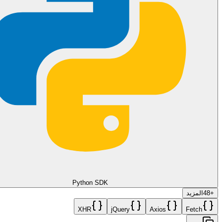
Python SDK
+
48
المزيد
XHR
jQuery
Axios
Fetch