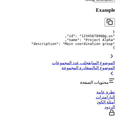
Example
{
,
"
id
"
: 
"
1234567890@g.us
"
,
"
name
"
: 
"
Project Alpha
"
"
description
"
: 
"
Main coordination group
"
}
الموضوع السابق
جلب عدد المجموعات
الموضوع التالي
مغادرة المجموعة
محتويات الصفحة
نظرة عامة
البارامترات
أمثلة الكود
الردود