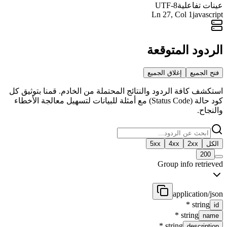
عينات تفاعلية
UTF-8
Ln
27
, Col 1
javascript
الردود المتوقعة
فتح الجميع
إغلاق الجميع
استكشف كافة الردود والنتائج المحتملة من الخادم. قمنا بتوثيق كل
كود حالة (Status Code) مع أمثلة للبيانات لتسهيل معالجة الأخطاء
والنجاح.
الكل
2xx
4xx
5xx
200
Group info retrieved
application/json
*
string
id
*
string
name
*
string
description