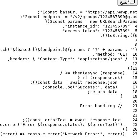
نسخ
;
1
const
baseUrl
=
"https://api.wawp.net"
;
2
const
endpoint
=
"/v2/groups/1234567890@g.us"
{
(
3
const
params
=
new
URLSearchParams
,
:
"123456789"
"instance_id"
4
:
"123456789"
"access_token"
5
;
)
(
toString
.
)
}
6
7
8
tch
(
`${baseUrl}${endpoint}${params ? '?' + params : ''}`
,
method
:
"GET"
10
,
headers
:
{
"Content-Type"
:
"application/json"
}
11
12
)
}
13
{
=>
then
(
async
(
response
)
.
14
{
if
(
response
.
ok
)
15
;
)
(
const
data
=
await
response
.
json
16
;
console
.
log
(
"Success:"
,
data
)
17
;
return
data
18
}
19
20
// Error Handling
21
22
23
;
)
(
const
errorText
=
await
response
.
text
24
e
.
error
(
`Error ${response.status}: ${errorText}`
)
25
)
}
26
(
error
)
=>
console
.
error
(
"Network Error:"
,
error
)
)
.
27