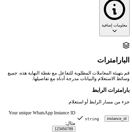
معلومات إضافية
حارس البوابة: التحقق من أرقام الهواتف
نقطة النهاية
البارامترات
هي خط دفاعك الأول
/v2/contacts/check-exists
ضد البيانات منخفضة الجودة. فهي تستعلم من دليل واتساب العالمي
للتحقق مما إذا كان رقم الهاتف يوافق حساب واتساب نشطاً.
قم بتهيئة المعاملات المطلوبة للتفاعل مع نقطة النهاية هذه. جميع
وسائط الاستعلام والبيانات مدرجة أدناه مع تفاصيلها.
🏗️ لماذا هذا أمر بالغ الأهمية؟
بارامترات الرابط
جزء من مسار الرابط أو استعلام
إرسال رسائل إلى أرقام غير صالحة هو أحد أسرع الطرق لتعرض
الحساب للحظر.
Your unique WhatsApp Instance ID
instance_id
string
الإشارة
: إذا حاولت مراسلة رقم غير موجود وفشلت، فإن
مثال:
خوارزميات واتساب تصنف حسابك كـ "مرسل عشوائي".
123456789
الحل
: تحقق من
100%
من الأرقام الجديدة باستخدام هذه