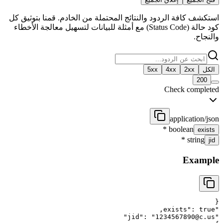
استكشف كافة الردود والنتائج المحتملة من الخادم. قمنا بتوثيق كل
كود حالة (Status Code) مع أمثلة للبيانات لتسهيل معالجة الأخطاء
والنجاح.
الكل
2xx
4xx
5xx
200
Check completed
application/json
*
boolean
exists
*
string
jid
Example
{
,
exists
"
: 
true
"
"
jid
"
: 
"
1234567890@c.us
"