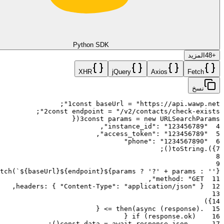
Python SDK
+
48
المزيد
XHR
jQuery
Axios
Fetch
نسخ
;
1
const
baseUrl
=
"https://api.wawp.net"
;
2
const
endpoint
=
"/v2/contacts/check-exists"
{
(
3
const
params
=
new
URLSearchParams
,
:
"123456789"
"instance_id"
4
,
:
"123456789"
"access_token"
5
:
"1234567890"
"phone"
6
;
)
(
toString
.
)
}
7
8
9
tch
(
`${baseUrl}${endpoint}${params ? '?' + params : ''}`
,
method
:
"GET"
11
,
headers
:
{
"Content-Type"
:
"application/json"
}
12
13
)
}
14
{
=>
then
(
async
(
response
)
.
15
{
if
(
response
.
ok
)
16
;
)
(
const
data
=
await
response
.
json
17