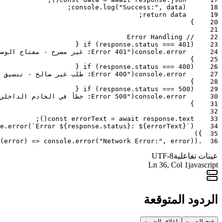
;
console
.
log
(
"Success:"
,
data
)
18
;
return
data
19
}
20
21
// Error Handling
22
{
if
(
response
.
status
===
401
)
23
24
error
.
console
(
"Error 401: غير مصرح - مفتاح الوصول غير صالح أو مفقود"
}
25
{
if
(
response
.
status
===
400
)
26
27
error
.
console
(
"Error 400: طلب غير صالح - تنسيق المعامل غير صالح"
}
28
{
if
(
response
.
status
===
500
)
29
30
error
.
console
(
"Error 500: خطأ في الخادم الداخلي - فشل غير متوقع"
}
31
32
;
)
(
const
errorText
=
await
response
.
text
33
e
.
error
(
`Error ${response.status}: ${errorText}`
)
34
)
}
35
(
error
)
=>
console
.
error
(
"Network Error:"
,
error
)
)
.
36
عينات تفاعلية
UTF-8
Ln
36
, Col 1
javascript
الردود المتوقعة
فتح الجميع
إغلاق الجميع