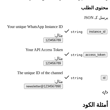
🔊 استعادة الأولوية
محتوى الطلب
عندما تقوم بإلغاء كتم قناة، فإنك ترفع من شأنها في تصور
يرسل كـ JSON
المستخدم.
Your unique WhatsApp Instance ID
تغييرات السلوك:
instance_id
string
مثال:
تنبيهات الدفع
: سيهتز/يرن الهاتف المتصل الآن عند وصول كل
123456789
منشور جديد.
عداد الشارات
: ستزيد الرسائل الجديدة من عداد الرسائل غير
Your API Access Token
المقروءة.
access_token
string
الرؤية
: من المحتمل أن تنتقل القناة إلى أعلى قائمة
مثال:
"المستجدات" عند وصول محتوى جديد.
123456789
The unique ID of the channel
id
string
مثال:
1234567890@newsletter
أمثلة الكود