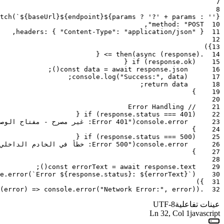
7
8
tch
(
`${baseUrl}${endpoint}${params ? '?' + params : ''}`
,
method
:
"POST"
10
,
headers
:
{
"Content-Type"
:
"application/json"
}
11
12
)
}
13
{
=>
then
(
async
(
response
)
.
14
{
if
(
response
.
ok
)
15
;
)
(
const
data
=
await
response
.
json
16
;
console
.
log
(
"Success:"
,
data
)
17
;
return
data
18
}
19
20
// Error Handling
21
{
if
(
response
.
status
===
401
)
22
23
error
.
console
(
"Error 401: غير مصرح - مفتاح الوصول غير صالح أو مفقود"
}
24
{
if
(
response
.
status
===
500
)
25
26
error
.
console
(
"Error 500: خطأ في الخادم الداخلي - فشل غير متوقع"
}
27
28
;
)
(
const
errorText
=
await
response
.
text
29
e
.
error
(
`Error ${response.status}: ${errorText}`
)
30
)
}
31
(
error
)
=>
console
.
error
(
"Network Error:"
,
error
)
)
.
32
عينات تفاعلية
UTF-8
Ln
32
, Col 1
javascript