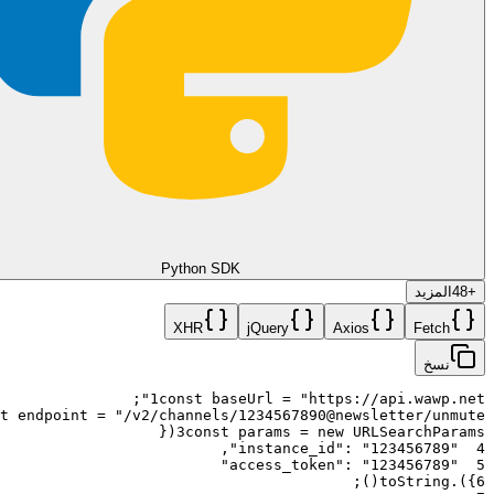
Python SDK
+
48
المزيد
XHR
jQuery
Axios
Fetch
نسخ
;
1
const
baseUrl
=
"https://api.wawp.net"
t
endpoint
=
"/v2/channels/1234567890@newsletter/unmute"
{
(
3
const
params
=
new
URLSearchParams
,
:
"123456789"
"instance_id"
4
:
"123456789"
"access_token"
5
;
)
(
toString
.
)
}
6