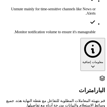
Unmute mainly for time-sensitive channels like News or
Alerts.
Monitor notification volume to ensure it's manageable.
معلومات إضافية
بصوت عالٍ وواضح: إلغاء كتم القنوات
البارامترات
تستعيد نقطة النهاية
امتيازات التنبيه
/v2/channels/{id}/unmute
للقناة. هذا يعادل إجراء "إلغاء الكتم" في تطبيق الهاتف.
قم بتهيئة المعاملات المطلوبة للتفاعل مع نقطة النهاية هذه. جميع
وسائط الاستعلام والبيانات مدرجة أدناه مع تفاصيلها.