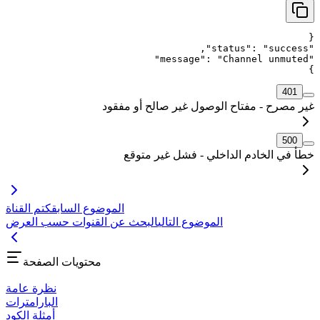
{
,
"
status
"
: 
"
success
"
"
message
"
: 
"
Channel unmuted
"
}
401
غير مصرح - مفتاح الوصول غير صالح أو مفقود
500
خطأ في الخادم الداخلي - فشل غير متوقع
الموضوع السابق
كتم القناة
الموضوع التالي
البحث عن القنوات حسب العرض
محتويات الصفحة
نظرة عامة
البارامترات
أمثلة الكود