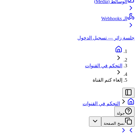
الوسائط (Media)
الـ Webhooks
جلسة زائر — تسجيل الدخول
التحكم في القنوات
إلغاء كتم القناة
التحكم في القنوات
جولة
نسخ الصفحة