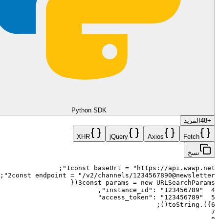
Python SDK
+
48
المزيد
XHR
jQuery
Axios
Fetch
نسخ
;
1
const
baseUrl
=
"https://api.wawp.net"
;
2
const
endpoint
=
"/v2/channels/1234567890@newsletter"
{
(
3
const
params
=
new
URLSearchParams
,
:
"123456789"
"instance_id"
4
:
"123456789"
"access_token"
5
;
)
(
toString
.
)
}
6
7