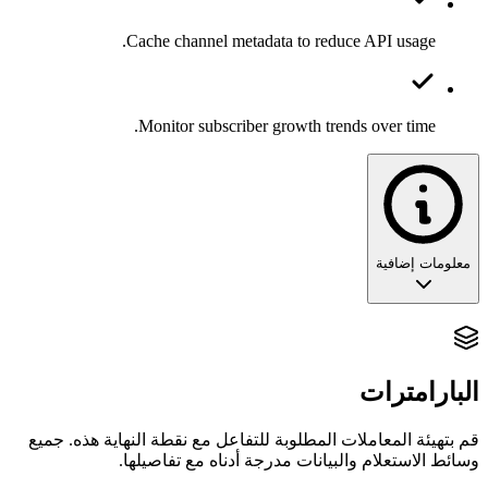
Cache channel metadata to reduce API usage.
Monitor subscriber growth trends over time.
معلومات إضافية
تعمق: البيانات الوصفية للقناة
البارامترات
تسمح لك نقطة النهاية
باستعادة الملف
/v2/channels/{id}
الشخصي الكامل لأي قناة عامة. هذا مفيد لتحديث البيانات الوصفية
مثل عدد المشتركين أو صور الملف الشخصي.
قم بتهيئة المعاملات المطلوبة للتفاعل مع نقطة النهاية هذه. جميع
وسائط الاستعلام والبيانات مدرجة أدناه مع تفاصيلها.