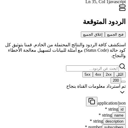
Ln
35
, Col 1
javascript
الردود المتوقعة
فتح الجميع
إغلاق الجميع
استكشف كافة الردود والنتائج المحتملة من الخادم. قمنا بتوثيق كل
كود حالة (Status Code) مع أمثلة للبيانات لتسهيل معالجة الأخطاء
والنجاح.
الكل
2xx
4xx
5xx
200
تم استرداد معلومات القناة بنجاح
application/json
*
string
id
*
string
name
*
string
description
*
number
subscribers