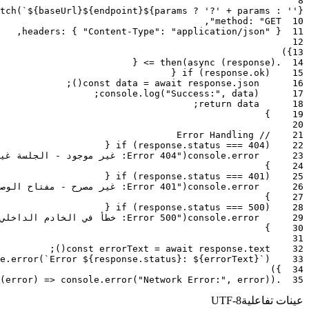
8
tch
(
`${baseUrl}${endpoint}${params ? '?' + params : ''}`
,
method
:
"GET"
10
,
headers
:
{
"Content-Type"
:
"application/json"
}
11
12
)
}
13
{
=>
then
(
async
(
response
)
.
14
{
if
(
response
.
ok
)
15
;
)
(
const
data
=
await
response
.
json
16
;
console
.
log
(
"Success:"
,
data
)
17
;
return
data
18
}
19
20
// Error Handling
21
{
if
(
response
.
status
===
404
)
22
23
error
.
console
(
"Error 404: غير موجود - الجلسة غير موجودة"
}
24
{
if
(
response
.
status
===
401
)
25
26
error
.
console
(
"Error 401: غير مصرح - مفتاح الوصول غير صالح أو مفقود"
}
27
{
if
(
response
.
status
===
500
)
28
29
error
.
console
(
"Error 500: خطأ في الخادم الداخلي - فشل غير متوقع"
}
30
31
;
)
(
const
errorText
=
await
response
.
text
32
e
.
error
(
`Error ${response.status}: ${errorText}`
)
33
)
}
34
(
error
)
=>
console
.
error
(
"Network Error:"
,
error
)
)
.
35
عينات تفاعلية
UTF-8