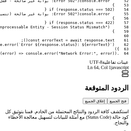
52
error
.
console
(
"Error 502: بوابة غير صالحة - فشل الاتصال بالخادم الرئيسي"
}
53
{
if
(
response
.
status
===
502
)
54
55
error
.
console
(
"Error 502: بوابة غير صالحة (تنسيق XML)"
}
56
{
if
(
response
.
status
===
422
)
57
nprocessable Entity - Session Status Mismatch"
)
58
}
59
60
;
)
(
const
errorText
=
await
response
.
text
61
e
.
error
(
`Error ${response.status}: ${errorText}`
)
62
)
}
63
(
error
)
=>
console
.
error
(
"Network Error:"
,
error
)
)
.
64
عينات تفاعلية
UTF-8
Ln
64
, Col 1
javascript
الردود المتوقعة
فتح الجميع
إغلاق الجميع
استكشف كافة الردود والنتائج المحتملة من الخادم. قمنا بتوثيق كل
كود حالة (Status Code) مع أمثلة للبيانات لتسهيل معالجة الأخطاء
والنجاح.