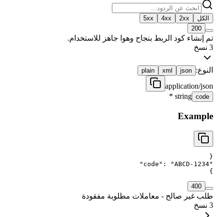
الكل
2xx
4xx
5xx
200
تم إنشاء كود الربط بنجاح وهوا جاهز للاستخدام.
3
نسخ
النوع:
plain
xml
json
application/json
*
string
code
Example
{
"
code
"
: 
"
ABCD-1234
"
}
400
طلب غير صالح - معاملات مطلوبة مفقودة
3
نسخ