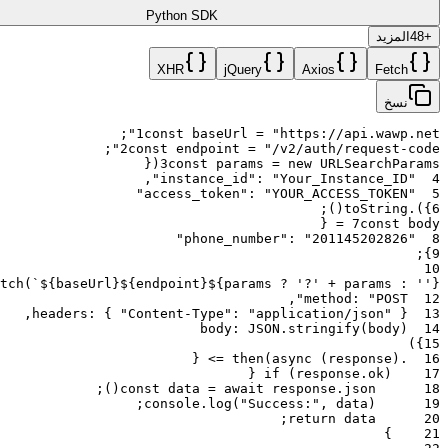
Python SDK
أ. تهيئة الخوادم بدون واجهة رسومية (Headless)
+
48
المزيد
للعملاء الذين يديرون مئات الحسابات على خوادم لينكس معزولة
XHR
jQuery
Axios
Fetch
بدون شاشات، تعد طريقة كود الاقتران هي الطريقة الوحيدة للتوسع.
نسخ
ب. الدعم الفني والربط عن بُعد
;
1
const
baseUrl
=
"https://api.wawp.net"
;
2
const
endpoint
=
"/v2/auth/request-code"
إذا كان العميل يواجه صعوبة في مسح كود QR (بسبب كاميرا تالفة
{
(
3
const
params
=
new
URLSearchParams
أو ضعف إضاءة الشاشة)، يمكن لموظف الدعم إنشاء كود اقتران
,
:
"Your_Instance_ID"
"instance_id"
4
:
"YOUR_ACCESS_TOKEN"
"access_token"
5
وإملائه للعميل هاتفياً، مما يضمن نجاح الربط في ثوانٍ.
;
)
(
toString
.
)
}
6
{
=
7
const
body
:
"201145202826"
"phone_number"
8
;
}
9
⚠️ الأخطاء الشائعة
10
tch
(
`${baseUrl}${endpoint}${params ? '?' + params : ''}`
,
method
:
"POST"
12
إساءة استخدام حد المحاولات
: لدى واتساب حد داخلي لعدد
,
headers
:
{
"Content-Type"
:
"application/json"
}
13
body
:
JSON
.
stringify
(
body
)
14
مرات طلب أكواد الاقتران. طلب الكود أكثر من 3-5 مرات في
)
}
15
وقت قصير قد يؤدي لحظر الميزة مؤقتاً لهذا الرقم.
{
=>
then
(
async
(
response
)
.
16
الحالة غير الصحيحة
: يمكنك طلب الكود فقط إذا كانت حالة
{
if
(
response
.
ok
)
17
الجلسة هي
SCAN_QR_CODE
.
;
)
(
const
data
=
await
response
.
json
18
;
console
.
log
(
"Success:"
,
data
)
19
;
return
data
20
}
21