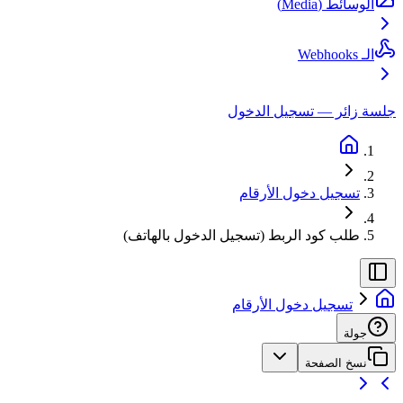
الوسائط (Media)
الـ Webhooks
جلسة زائر — تسجيل الدخول
تسجيل دخول الأرقام
طلب كود الربط (تسجيل الدخول بالهاتف)
تسجيل دخول الأرقام
جولة
نسخ الصفحة