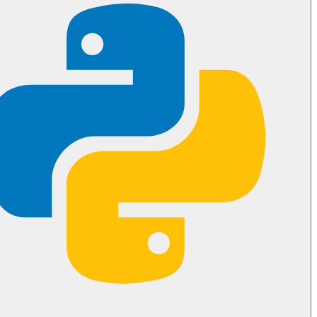
بما أن المستخدم يحتاج لإدخال الكود في هاتفه، فإن تصميم واجهة
المستخدم الخاصة بك أمر بالغ الأهمية.
سير العمل
:
اعرض الكود المكون من 8 رموز
بخط كبير وعريض
.
وفر مؤقت عد تنازلي (الأكواد صالحة لمدة تقريبية 2-5
دقائق).
أضف دليلاً بسيطاً للمستخدم:
واتساب -> الإعدادات ->
الأجهزة المرتبطة -> الربط باستخدام رقم الهاتف
.
3. التعامل مع حالة 422 "غير جاهز"
إذا كان المحرك قيد التشغيل للتو، فقد لا يكون جاهزاً لإنشاء الكود
فوراً.
الاستجابة
: ستتلقى خطأ
422 Session Status Not
. هذا يشير إلى أن المحرك في مرحلة "التسخين".
Expected
انتظر 10 ثوانٍ قبل السماح للمستخدم بالنقر على زر "إنشاء
الكود" مرة أخرى.
💡 حالات الاستخدام القياسية